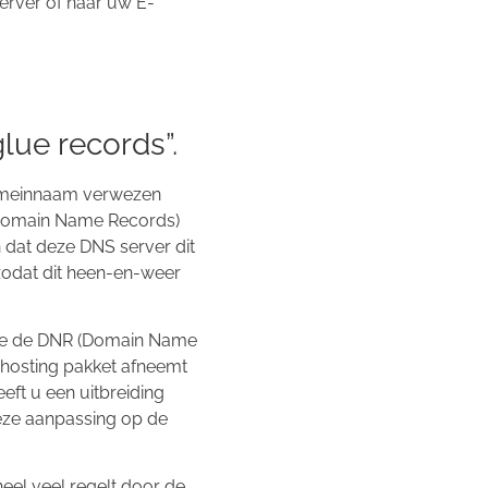
erver of naar uw E-
ue records”.
omeinnaam verwezen
Domain Name Records)
 dat deze DNS server dit
odat dit heen-en-weer
e de DNR (Domain Name
hosting pakket afneemt
ft u een uitbreiding
eze aanpassing op de
eel veel regelt door de