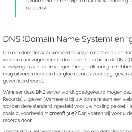
bijvoorbeeld kan verwijzen naar uw webhosting s
maildienst.
DNS (Domain Name System) en “gl
Om een domeinnaam werkend te krijgen moet er op de d
worden naar zogenoemde dns servers om hierin de DNR (
verwijzingen aan toe te voegen. Om goedkeuring te hebben
mag uitvoeren worden hier glue records voor opgegeven z
geverifieerd wordt.
Wanneer deze
DNS
server wordt goedgekeurd mogen dez
Records) uitgeven. Wanneer u bij uw domeinnaam een web
worden deze standard ingesteld voor uw hosting pakket. Hee
zoals bijvoorbeeld
Microsoft 365
? Dan voeren wij voor u d
records door.
Zonder dat u het weet wordt er voor die ene domeinnaam h