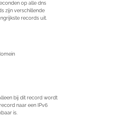
econden op alle dns
 zijn verschillende
grijkste records uit.
bdomein
lleen bij dit record wordt
 record naar een IPv6
baar is.