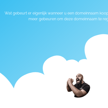
Wat gebeurt er eigenlijk wanneer u een domeinnaam koopt?
meer gebeuren om deze domeinnaam te regis