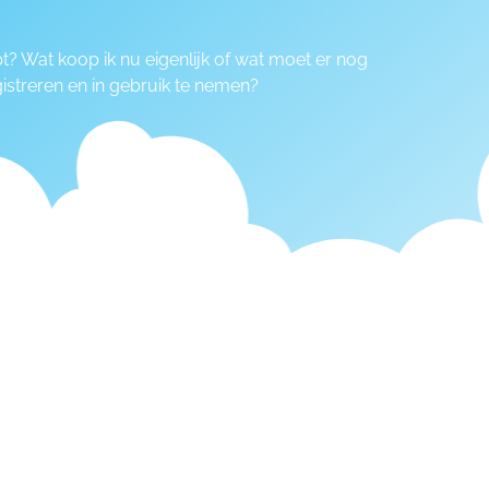
 Wat koop ik nu eigenlijk of wat moet er nog
treren en in gebruik te nemen?