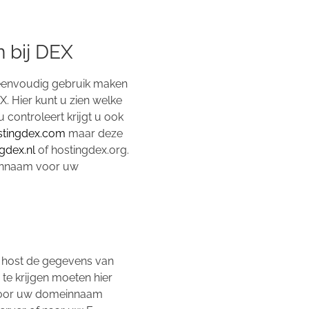
 bij DEX
eenvoudig gebruik maken
 Hier kunt u zien welke
ontroleert krijgt u ook
stingdex.com
maar deze
gdex.nl
of hostingdex.org.
einnaam voor uw
n host de gegevens van
 krijgen moeten hier
rdoor uw domeinnaam