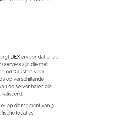
zorgt
DEX
ervoor dat er op
 servers zijn die met
noemd “Cluster” voor
s op verschillende
an de server halen die
okaliseerd.
 er op dit moment van 3
ische locaties.